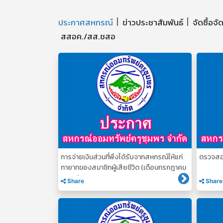
ประกาศสหกรณ์
ข่าวประชาสัมพันธ์
จัดซื้อจั
สสอค./สส.ชสอ
การจ่ายเงินส่วนที่พึงได้รับจากสหกรณ์ให้แก่
ตรวจสอ
ทายาทของสมาชิกผู้เสียชีวิต (เดือนกรกฎาคม
2569)
Share
Share