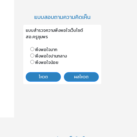
แบบสอบถามความคิดเห็น
แบบสำรวจความพึงพอใจเว็บไซต์
สอ.ครูชุมพร
พึงพอใจมาก
พึงพอใจปานกลาง
พึงพอใจน้อย
โหวต
ผลโหวต