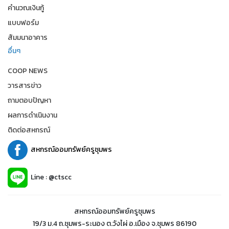
คำนวณเงินกู้
แบบฟอร์ม
สัมมนาอาคาร
อื่นๆ
COOP NEWS
วารสารข่าว
ถามตอบปัญหา
ผลการดำเนินงาน
ติดต่อสหกรณ์
สหกรณ์ออมทรัพย์ครูชุมพร
Line : @ctscc
สหกรณ์ออมทรัพย์ครูชุมพร
19/3 ม.4 ถ.ชุมพร-ระนอง ต.วังไผ่ อ.เมือง จ.ชุมพร 86190