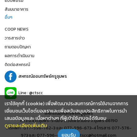
แบบฟอร์ม
สัมมนาอาคาร
อื่นๆ
COOP NEWS
วารสารข่าว
ถามตอบปัญหา
ผลการดำเนินงาน
ติดต่อสหกรณ์
สหกรณ์ออมทรัพย์ครูชุมพร
Line : @ctscc
เราใช้คุกกี้ (cookie) เพื่อพัฒนาประสบการณ์การใช้งานจากการ
เยี่ยมชมเว็บไซต์ของเราและเพื่อสนับสนุนประสิทธิภาพในการนำ
สหกรณ์ออมทรัพย์ครูชุมพร
เสนอข้อมูลและ เนื้อหาต่างๆ ที่ผู้เข้าใช้งานจะได้รับชม
19/3 ม.4 ถ.ชุมพร-ระนอง ต.วังไผ่ อ.เมือง จ.ชุมพร 86190
ดูรายละเอียดเพิ่มเติม
โทรศัพท์ : 077-596-762-3 และ 077-596-673-4 โทรสาร 077-576-
ยอมรับ
973 และ 077-596-678 อีเมล์ : ctscc@hotmail.com