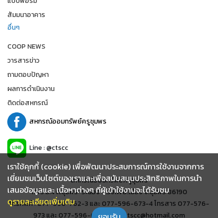
แบบฟอร์ม
สัมมนาอาคาร
อื่นๆ
COOP NEWS
วารสารข่าว
ถามตอบปัญหา
ผลการดำเนินงาน
ติดต่อสหกรณ์
สหกรณ์ออมทรัพย์ครูชุมพร
Line : @ctscc
เราใช้คุกกี้ (cookie) เพื่อพัฒนาประสบการณ์การใช้งานจากการ
เยี่ยมชมเว็บไซต์ของเราและเพื่อสนับสนุนประสิทธิภาพในการนำ
สหกรณ์ออมทรัพย์ครูชุมพร
เสนอข้อมูลและ เนื้อหาต่างๆ ที่ผู้เข้าใช้งานจะได้รับชม
19/3 ม.4 ถ.ชุมพร-ระนอง ต.วังไผ่ อ.เมือง จ.ชุมพร 86190
ดูรายละเอียดเพิ่มเติม
โทรศัพท์ : 077-596-762-3 และ 077-596-673-4 โทรสาร 077-576-
973 และ 077-596-678 อีเมล์ : ctscc@hotmail.com
ยอมรับ