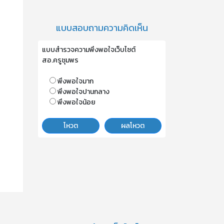
แบบสอบถามความคิดเห็น
แบบสำรวจความพึงพอใจเว็บไซต์
สอ.ครูชุมพร
พึงพอใจมาก
พึงพอใจปานกลาง
พึงพอใจน้อย
โหวต
ผลโหวต