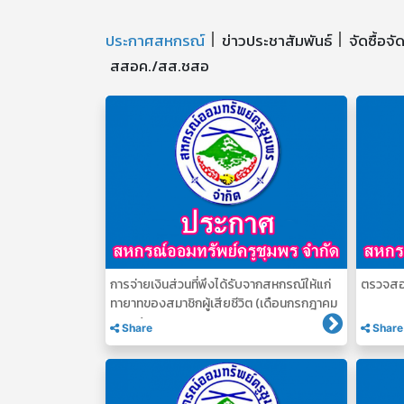
ประกาศสหกรณ์
ข่าวประชาสัมพันธ์
จัดซื้อจั
สสอค./สส.ชสอ
การจ่ายเงินส่วนที่พึงได้รับจากสหกรณ์ให้แก่
ตรวจสอ
ทายาทของสมาชิกผู้เสียชีวิต (เดือนกรกฎาคม
2569)
Share
Share