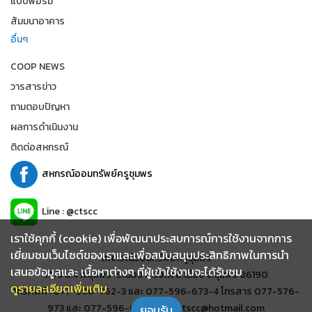
แบบฟอร์ม
สัมมนาอาคาร
อื่นๆ
COOP NEWS
วารสารข่าว
ถามตอบปัญหา
ผลการดำเนินงาน
ติดต่อสหกรณ์
สหกรณ์ออมทรัพย์ครูชุมพร
Line : @ctscc
เราใช้คุกกี้ (cookie) เพื่อพัฒนาประสบการณ์การใช้งานจากการ
เยี่ยมชมเว็บไซต์ของเราและเพื่อสนับสนุนประสิทธิภาพในการนำ
สหกรณ์ออมทรัพย์ครูชุมพร
เสนอข้อมูลและ เนื้อหาต่างๆ ที่ผู้เข้าใช้งานจะได้รับชม
19/3 ม.4 ถ.ชุมพร-ระนอง ต.วังไผ่ อ.เมือง จ.ชุมพร 86190
ดูรายละเอียดเพิ่มเติม
โทรศัพท์ : 077-596-762-3 และ 077-596-673-4 โทรสาร 077-576-
973 และ 077-596-678 อีเมล์ : ctscc@hotmail.com
ยอมรับ