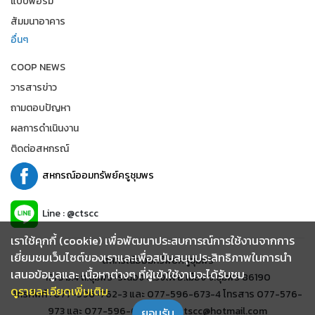
แบบฟอร์ม
สัมมนาอาคาร
อื่นๆ
COOP NEWS
วารสารข่าว
ถามตอบปัญหา
ผลการดำเนินงาน
ติดต่อสหกรณ์
สหกรณ์ออมทรัพย์ครูชุมพร
Line : @ctscc
เราใช้คุกกี้ (cookie) เพื่อพัฒนาประสบการณ์การใช้งานจากการ
เยี่ยมชมเว็บไซต์ของเราและเพื่อสนับสนุนประสิทธิภาพในการนำ
สหกรณ์ออมทรัพย์ครูชุมพร
เสนอข้อมูลและ เนื้อหาต่างๆ ที่ผู้เข้าใช้งานจะได้รับชม
19/3 ม.4 ถ.ชุมพร-ระนอง ต.วังไผ่ อ.เมือง จ.ชุมพร 86190
ดูรายละเอียดเพิ่มเติม
โทรศัพท์ : 077-596-762-3 และ 077-596-673-4 โทรสาร 077-576-
973 และ 077-596-678 อีเมล์ : ctscc@hotmail.com
ยอมรับ