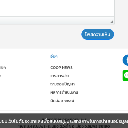
ก
อื่นๆ
าชิก
COOP NEWS
ก
วารสารข่าว
ถามตอบปัญหา
ผลการดำเนินงาน
ร
ติดต่อสหกรณ์
สหกรณ์ออมทรัพย์ครูชุมพร
ชมเว็บไซต์ของเราและเพื่อสนับสนุนประสิทธิภาพในการนำเสนอข้อมูลและ เ
19/3 ม.4 ถ.ชุมพร-ระนอง ต.วังไผ่ อ.เมือง จ.ชุมพร 86190