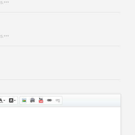
25.***
25.***
*